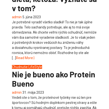
v tom?
admin
5. júna 2023
Je potrebné vyradiť všetko sladké! To nie je tak úplne
pravda. Telo sacharidy potrebuje, ale aj to má svoje
obmedzenia. Ak chcete veľmi rýchlo schudnúť, nemôže
vám iba samotné vyradenie sladkostí. Je to však jeden
z potrebných krokov vedúcich ku zníženiu váhy
a dosiahnutiu vysnívanej postavy. To je jednoduchá
rovnica, ktorú nemožno obísť. Rozhodne by ste ale
[…]
Read More
Chudnutie
LifeStyle
Nie je bueno ako Protein
Bueno
admin
31. mája 2023
Vedeli ste o tom, že proteínové tyčinky nie sú len pre
športovcov? Sú hodným doplnkom pestrej stravy a ešte
k tomu aj pomáhajú chudnúť, pretože rýchlo zasýtia. Ak