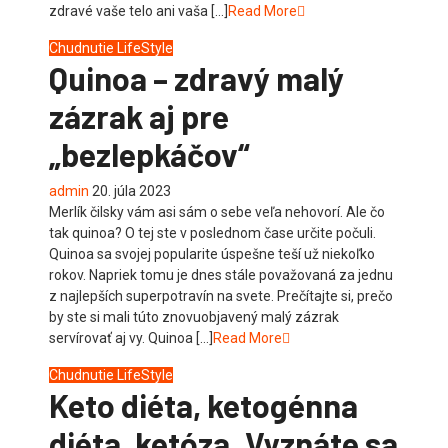
zdravé vaše telo ani vaša […]
Read More
Chudnutie
LifeStyle
Quinoa – zdravý malý
zázrak aj pre
„bezlepkáčov“
admin
20. júla 2023
Merlík čilsky vám asi sám o sebe veľa nehovorí. Ale čo
tak quinoa? O tej ste v poslednom čase určite počuli.
Quinoa sa svojej popularite úspešne teší už niekoľko
rokov. Napriek tomu je dnes stále považovaná za jednu
z najlepších superpotravín na svete. Prečítajte si, prečo
by ste si mali túto znovuobjavený malý zázrak
servírovať aj vy. Quinoa […]
Read More
Chudnutie
LifeStyle
Keto diéta, ketogénna
diéta, ketóza. Vyznáte sa