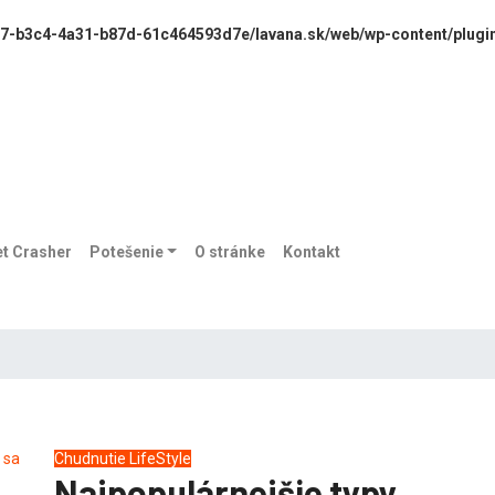
67-b3c4-4a31-b87d-61c464593d7e/lavana.sk/web/wp-content/plugin
et Crasher
Potešenie
O stránke
Kontakt
Chudnutie
LifeStyle
Najpopulárnejšie typy