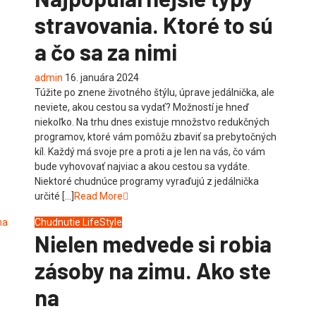
stravovania. Ktoré to sú
a čo sa za nimi
admin
16. januára 2024
Túžite po znene životného štýlu, úprave jedálnička, ale
neviete, akou cestou sa vydať? Možností je hneď
niekoľko. Na trhu dnes existuje množstvo redukčných
programov, ktoré vám pomôžu zbaviť sa prebytočných
kíl. Každý má svoje pre a proti a je len na vás, čo vám
bude vyhovovať najviac a akou cestou sa vydáte.
Niektoré chudnúce programy vyraďujú z jedálnička
určité […]
Read More
Chudnutie
LifeStyle
Nielen medvede si robia
zásoby na zimu. Ako ste
na