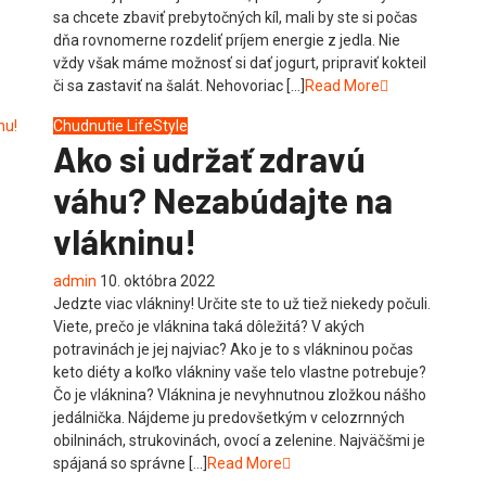
sa chcete zbaviť prebytočných kíl, mali by ste si počas
dňa rovnomerne rozdeliť príjem energie z jedla. Nie
vždy však máme možnosť si dať jogurt, pripraviť kokteil
či sa zastaviť na šalát. Nehovoriac […]
Read More
Chudnutie
LifeStyle
Ako si udržať zdravú
váhu? Nezabúdajte na
vlákninu!
admin
10. októbra 2022
Jedzte viac vlákniny! Určite ste to už tiež niekedy počuli.
Viete, prečo je vláknina taká dôležitá? V akých
potravinách je jej najviac? Ako je to s vlákninou počas
keto diéty a koľko vlákniny vaše telo vlastne potrebuje?
Čo je vláknina? Vláknina je nevyhnutnou zložkou nášho
jedálnička. Nájdeme ju predovšetkým v celozrnných
obilninách, strukovinách, ovocí a zelenine. Najväčšmi je
spájaná so správne […]
Read More