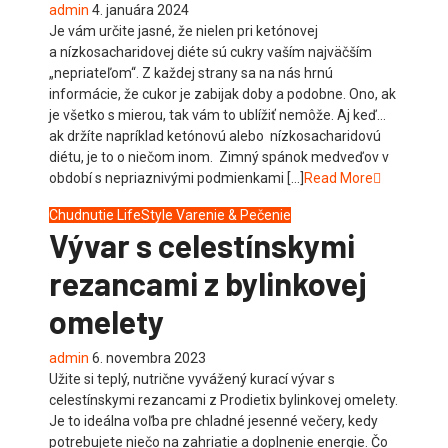
admin
4. januára 2024
Je vám určite jasné, že nielen pri ketónovej
a nízkosacharidovej diéte sú cukry vaším najväčším
„nepriateľom“. Z každej strany sa na nás hrnú
informácie, že cukor je zabijak doby a podobne. Ono, ak
je všetko s mierou, tak vám to ublížiť nemôže. Aj keď…
ak držíte napríklad ketónovú alebo nízkosacharidovú
diétu, je to o niečom inom. Zimný spánok medveďov v
období s nepriaznivými podmienkami […]
Read More
Chudnutie
LifeStyle
Varenie & Pečenie
Vývar s celestínskymi
rezancami z bylinkovej
omelety
admin
6. novembra 2023
Užite si teplý, nutrične vyvážený kurací vývar s
celestínskymi rezancami z Prodietix bylinkovej omelety.
Je to ideálna voľba pre chladné jesenné večery, kedy
potrebujete niečo na zahriatie a doplnenie energie. Čo