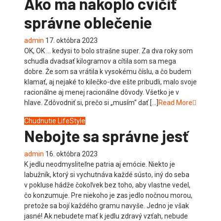
Ako ma nakoplo cvičiť
správne oblečenie
admin
17. októbra 2023
OK, OK … kedysi to bolo strašne super. Za dva roky som
schudla dvadsať kilogramov a cítila som sa mega
dobre. Že som sa vrátila k vysokému číslu, a čo budem
klamať, aj nejaké to kilečko-dve ešte pribudli, malo svoje
racionálne aj menej racionálne dôvody. Všetko je v
hlave. Zdôvodniť si, prečo si „musím“ dať […]
Read More
Chudnutie
LifeStyle
Nebojte sa správne jesť
admin
16. októbra 2023
K jedlu neodmysliteľne patria aj emócie. Niekto je
labužník, ktorý si vychutnáva každé sústo, iný do seba
v pokluse hádže čokoľvek bez toho, aby vlastne vedel,
čo konzumuje. Pre niekoho je zas jedlo nočnou morou,
pretože sa bojí každého gramu navyše. Jedno je však
jasné! Ak nebudete mať k jedlu zdravý vzťah, nebude