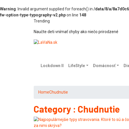
Warning
: Invalid argument supplied for foreach() in
/data/8/a/8a7d0c
fw-option-type-typography-v2.php
on line
148
Trending
Naučte deti vnímať chyby ako niečo prirodzené
Lockdown II
LifeStyle
Domácnosť
Di
Home
Chudnutie
Category : Chudnutie