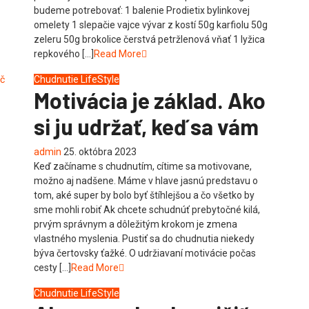
budeme potrebovať: 1 balenie Prodietix bylinkovej
omelety 1 slepačie vajce vývar z kostí 50g karfiolu 50g
zeleru 50g brokolice čerstvá petržlenová vňať 1 lyžica
repkového […]
Read More
Chudnutie
LifeStyle
Motivácia je základ. Ako
si ju udržať, keď sa vám
admin
25. októbra 2023
Keď začíname s chudnutím, cítime sa motivovane,
možno aj nadšene. Máme v hlave jasnú predstavu o
tom, aké super by bolo byť štíhlejšou a čo všetko by
sme mohli robiť Ak chcete schudnúť prebytočné kilá,
prvým správnym a dôležitým krokom je zmena
vlastného myslenia. Pustiť sa do chudnutia niekedy
býva čertovsky ťažké. O udržiavaní motivácie počas
cesty […]
Read More
Chudnutie
LifeStyle