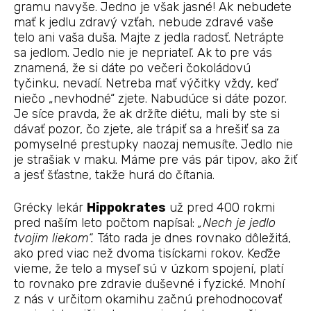
gramu navyše. Jedno je však jasné! Ak nebudete
mať k jedlu zdravý vzťah, nebude zdravé vaše
telo ani vaša duša. Majte z jedla radosť. Netrápte
sa jedlom. Jedlo nie je nepriateľ. Ak to pre vás
znamená, že si dáte po večeri čokoládovú
tyčinku, nevadí. Netreba mať výčitky vždy, keď
niečo „nevhodné“ zjete. Nabudúce si dáte pozor.
Je síce pravda, že ak držíte diétu, mali by ste si
dávať pozor, čo zjete, ale trápiť sa a hrešiť sa za
pomyselné prestupky naozaj nemusíte. Jedlo nie
je strašiak v maku. Máme pre vás pár tipov, ako žiť
a jesť šťastne, takže hurá do čítania.
Grécky lekár
Hippokrates
už pred 400 rokmi
pred naším leto počtom napísal:
„Nech je jedlo
tvojim liekom“.
Táto rada je dnes rovnako dôležitá,
ako pred viac než dvoma tisíckami rokov. Keďže
vieme, že telo a myseľ sú v úzkom spojení, platí
to rovnako pre zdravie duševné i fyzické. Mnohí
z nás v určitom okamihu začnú prehodnocovať