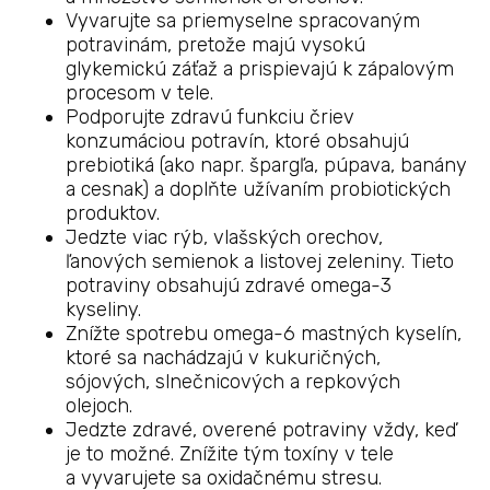
Vyvarujte sa priemyselne spracovaným
potravinám, pretože majú vysokú
glykemickú záťaž a prispievajú k zápalovým
procesom v tele.
Podporujte zdravú funkciu čriev
konzumáciou potravín, ktoré obsahujú
prebiotiká (ako napr. špargľa, púpava, banány
a cesnak) a doplňte užívaním probiotických
produktov.
Jedzte viac rýb, vlašských orechov,
ľanových semienok a listovej zeleniny. Tieto
potraviny obsahujú zdravé omega-3
kyseliny.
Znížte spotrebu omega-6 mastných kyselín,
ktoré sa nachádzajú v kukuričných,
sójových, slnečnicových a repkových
olejoch.
Jedzte zdravé, overené potraviny vždy, keď
je to možné. Znížite tým toxíny v tele
a vyvarujete sa oxidačnému stresu.