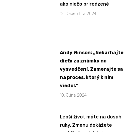
ako niečo prirodzené
12. Decembra 2024
Andy Winson: „Nekarhajte
dieťa za známky na
vysvedčení. Zamerajte sa
na proces, ktorý k nim
viedol.“
10. Júna 2024
Lepší život máte na dosah
ruky. Zmenu dokážete