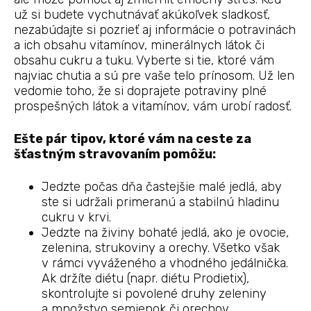
už si budete vychutnávať akúkoľvek sladkosť,
nezabúdajte si pozrieť aj informácie o potravinách
a ich obsahu vitamínov, minerálnych látok či
obsahu cukru a tuku. Vyberte si tie, ktoré vám
najviac chutia a sú pre vaše telo prínosom. Už len
vedomie toho, že si doprajete potraviny plné
prospešných látok a vitamínov, vám urobí radosť.
Ešte pár tipov, ktoré vám na ceste za
šťastným stravovaním pomôžu:
Jedzte počas dňa častejšie malé jedlá, aby
ste si udržali primeranú a stabilnú hladinu
cukru v krvi.
Jedzte na živiny bohaté jedlá, ako je ovocie,
zelenina, strukoviny a orechy. Všetko však
v rámci vyváženého a vhodného jedálnička.
Ak držíte diétu (napr. diétu Prodietix),
skontrolujte si povolené druhy zeleniny
a množstvo semienok či orechov.