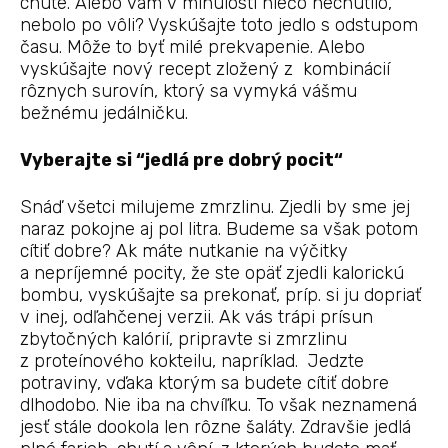
chute. Alebo vám v minulosti niečo nechutilo,
nebolo po vôli? Vyskúšajte toto jedlo s odstupom
času. Môže to byť milé prekvapenie. Alebo
vyskúšajte nový recept zložený z kombinácií
rôznych surovín, ktorý sa vymyká vášmu
bežnému jedálničku.
Vyberajte si “jedlá pre dobrý pocit“
Snáď všetci milujeme zmrzlinu. Zjedli by sme jej
naraz pokojne aj pol litra. Budeme sa však potom
cítiť dobre? Ak máte nutkanie na výčitky
a nepríjemné pocity, že ste opäť zjedli kalorickú
bombu, vyskúšajte sa prekonať, príp. si ju dopriať
v inej, odľahčenej verzii. Ak vás trápi prísun
zbytočných kalórií, pripravte si zmrzlinu
z proteínového kokteilu, napríklad. Jedzte
potraviny, vďaka ktorým sa budete cítiť dobre
dlhodobo. Nie iba na chvíľku. To však neznamená
jesť stále dookola len rôzne šaláty. Zdravšie jedlá