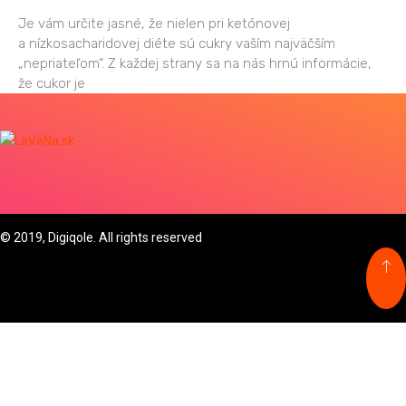
Je vám určite jasné, že nielen pri ketónovej
a nízkosacharidovej diéte sú cukry vaším najväčším
„nepriateľom“. Z každej strany sa na nás hrnú informácie,
že cukor je
© 2019, Digiqole. All rights reserved
LOCKDOWN II
LIFESTYLE