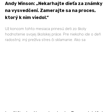
Andy Winson: „Nekarhajte dieťa za známky
na vysvedčení. Zamerajte sa na proces,
ktorý k nim viedol.“
Už koncom tohto mesiaca prinesú deti zo školy
hodnotenie svojej školskej práce. Pre niekoho ide o deň
radostný, iný prežíva stres či sklamanie. Ako sa