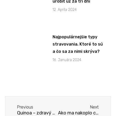
urobiť už za tri dni
12. Apríla 2024
Najpopulárnejšie typy
stravovania. Ktoré to sú
a čo sa za nimi skrýva?
16. Januára 2024
Previous
Next
Quinoa – zdravý malý zázrak aj pre „bezlepkáčov“
Ako ma nakoplo cvičiť správne oblečenie