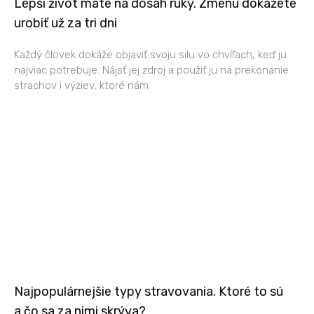
Lepší život máte na dosah ruky. Zmenu dokážete
urobiť už za tri dni
Každý človek dokáže objaviť svoju silu vo chvíľach, keď ju
najviac potrebuje. Nájsť jej zdroj a použiť ju na prekonanie
strachov i výziev, ktoré nám
Najpopulárnejšie typy stravovania. Ktoré to sú
a čo sa za nimi skrýva?