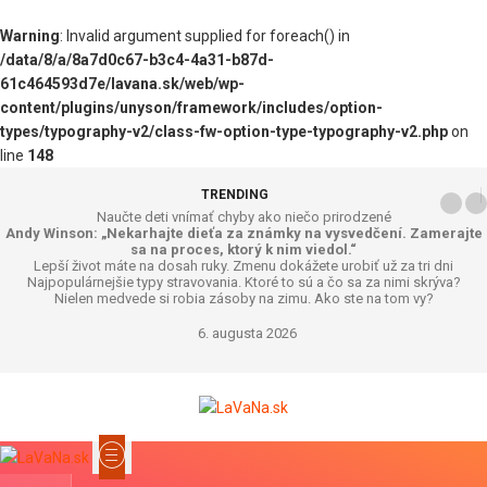
Warning
: Invalid argument supplied for foreach() in
/data/8/a/8a7d0c67-b3c4-4a31-b87d-
61c464593d7e/lavana.sk/web/wp-
content/plugins/unyson/framework/includes/option-
types/typography-v2/class-fw-option-type-typography-v2.php
on
line
148
TRENDING
Naučte deti vnímať chyby ako niečo prirodzené
Andy Winson: „Nekarhajte dieťa za známky na vysvedčení. Zamerajte
sa na proces, ktorý k nim viedol.“
Lepší život máte na dosah ruky. Zmenu dokážete urobiť už za tri dni
Najpopulárnejšie typy stravovania. Ktoré to sú a čo sa za nimi skrýva?
Nielen medvede si robia zásoby na zimu. Ako ste na tom vy?
6. augusta 2026