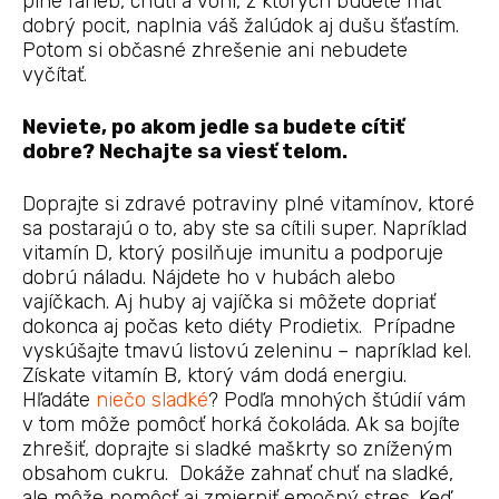
plné farieb, chutí a vôní, z ktorých budete mať
dobrý pocit, naplnia váš žalúdok aj dušu šťastím.
Potom si občasné zhrešenie ani nebudete
vyčítať.
Neviete, po akom jedle sa budete cítiť
dobre? Nechajte sa viesť telom.
Doprajte si zdravé potraviny plné vitamínov, ktoré
sa postarajú o to, aby ste sa cítili super. Napríklad
vitamín D, ktorý posilňuje imunitu a podporuje
dobrú náladu. Nájdete ho v hubách alebo
vajíčkach. Aj huby aj vajíčka si môžete dopriať
dokonca aj počas keto diéty Prodietix. Prípadne
vyskúšajte tmavú listovú zeleninu – napríklad kel.
Získate vitamín B, ktorý vám dodá energiu.
Hľadáte
niečo sladké
? Podľa mnohých štúdií vám
v tom môže pomôcť horká čokoláda. Ak sa bojíte
zhrešiť, doprajte si sladké maškrty so zníženým
obsahom cukru. Dokáže zahnať chuť na sladké,
ale môže pomôcť aj zmierniť emočný stres. Keď