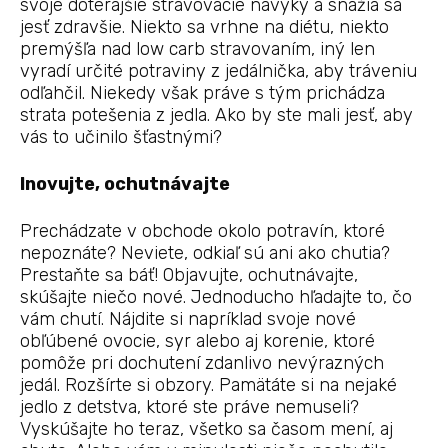
svoje doterajšie stravovacie návyky a snažia sa
jesť zdravšie. Niekto sa vrhne na diétu, niekto
premýšľa nad low carb stravovaním, iný len
vyradí určité potraviny z jedálnička, aby tráveniu
odľahčil. Niekedy však práve s tým prichádza
strata potešenia z jedla. Ako by ste mali jesť, aby
vás to učinilo šťastnými?
Inovujte, ochutnávajte
Prechádzate v obchode okolo potravín, ktoré
nepoznáte? Neviete, odkiaľ sú ani ako chutia?
Prestaňte sa báť! Objavujte, ochutnávajte,
skúšajte niečo nové. Jednoducho hľadajte to, čo
vám chutí. Nájdite si napríklad svoje nové
obľúbené ovocie, syr alebo aj korenie, ktoré
pomôže pri dochutení zdanlivo nevýrazných
jedál. Rozšírte si obzory. Pamätáte si na nejaké
jedlo z detstva, ktoré ste práve nemuseli?
Vyskúšajte ho teraz, všetko sa časom mení, aj