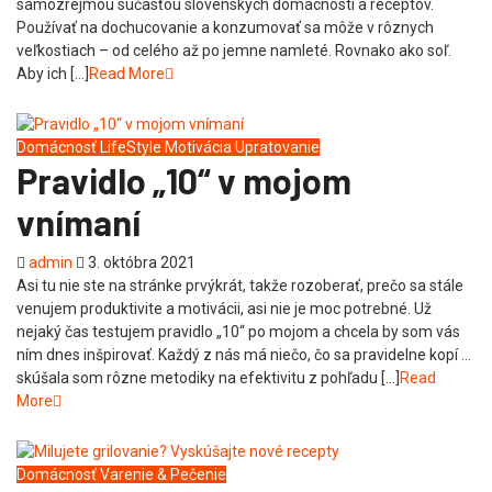
samozrejmou súčasťou slovenských domácností a receptov.
Používať na dochucovanie a konzumovať sa môže v rôznych
veľkostiach – od celého až po jemne namleté. Rovnako ako soľ.
Aby ich […]
Read More
Domácnosť
LifeStyle
Motivácia
Upratovanie
Pravidlo „10“ v mojom
vnímaní
admin
3. októbra 2021
Asi tu nie ste na stránke prvýkrát, takže rozoberať, prečo sa stále
venujem produktivite a motivácii, asi nie je moc potrebné. Už
nejaký čas testujem pravidlo „10“ po mojom a chcela by som vás
ním dnes inšpirovať. Každý z nás má niečo, čo sa pravidelne kopí …
skúšala som rôzne metodiky na efektivitu z pohľadu […]
Read
More
Domácnosť
Varenie & Pečenie