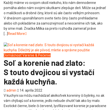
Každý máme vo svojom okolí niekoho, kto nám dennodenne
pomáha alebo nám svojimi skutkami zlepšuje deň. Môže sa jednať
o maličkosti a drobné činy, ktoré sú ale často veľkým prínosom.
V dnešnom uponáhľanom svete tieto činy často prehliadame
alebo ich pokladáme za samozrejmosť a neoceníme ich tak, ako
by sme mali. Značka Milka sa preto rozhodla zamerať práve
[…]
Read More
Domácnosť
Varenie & Pečenie
Soľ a korenie nad zlato:
S touto dvojicou si vystačí
každá kuchyňa.
admin
14. apríla 2022
V kuchyni sa môžu nachádzať akékoľvek koreniny či bylinky, no ak
vám chýbajú soľ a korenie, jedlo nebude chutiť tak ako by malo.
Exotické čierne, biele či červené, lyofilizované korenie je paradoxne