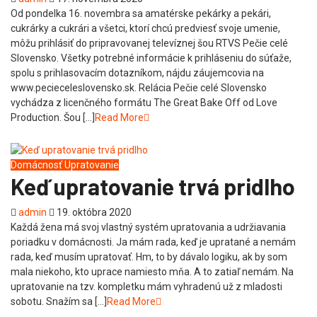
Od pondelka 16. novembra sa amatérske pekárky a pekári,
cukrárky a cukrári a všetci, ktorí chcú predviesť svoje umenie,
môžu prihlásiť do pripravovanej televíznej šou RTVS Pečie celé
Slovensko. Všetky potrebné informácie k prihláseniu do súťaže,
spolu s prihlasovacím dotazníkom, nájdu záujemcovia na
www.pecieceleslovensko.sk. Relácia Pečie celé Slovensko
vychádza z licenčného formátu The Great Bake Off od Love
Production. Šou […]
Read More
Domácnosť
Upratovanie
Keď upratovanie trvá pridlho
admin
19. októbra 2020
Každá žena má svoj vlastný systém upratovania a udržiavania
poriadku v domácnosti. Ja mám rada, keď je upratané a nemám
rada, keď musím upratovať. Hm, to by dávalo logiku, ak by som
mala niekoho, kto uprace namiesto mňa. A to zatiaľ nemám. Na
upratovanie na tzv. kompletku mám vyhradenú už z mladosti
sobotu. Snažím sa […]
Read More