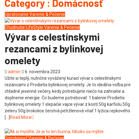
Category : Domácnosť
Upratovanie
Varenie & Pečenie
Chudnutie
LifeStyle
Varenie & Pečenie
Vývar s celestínskymi
rezancami z bylinkovej
omelety
admin
6. novembra 2023
Užite si teplý, nutrične vyvážený kurací vývar s celestínskymi
rezancami z Prodietix bylinkovej omelety. Je to ideálna voľba pre
chladné jesenné večery, kedy potrebujete niečo na zahriatie a
doplnenie energie. Čo budeme potrebovať: 1 balenie Prodietix
bylinkovej omelety 1 slepačie vajce vývar z kostí 50g karfiolu 50g
zeleru 50g brokolice čerstvá petržlenová vňať 1 lyžica repkového
[…]
Read More
Domácnosť
Varenie & Pečenie