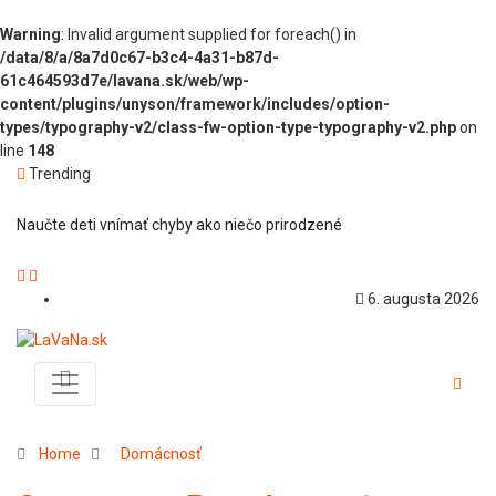
Warning
: Invalid argument supplied for foreach() in
/data/8/a/8a7d0c67-b3c4-4a31-b87d-
61c464593d7e/lavana.sk/web/wp-
content/plugins/unyson/framework/includes/option-
types/typography-v2/class-fw-option-type-typography-v2.php
on
line
148
Trending
Naučte deti vnímať chyby ako niečo prirodzené
6. augusta 2026
Home
Domácnosť