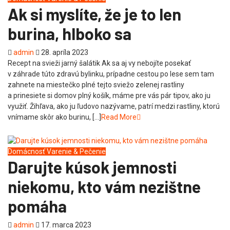
Ak si myslíte, že je to len
burina, hlboko sa
admin
28. apríla 2023
Recept na svieži jarný šalátik Ak sa aj vy nebojíte posekať
v záhrade túto zdravú bylinku, prípadne cestou po lese sem tam
zahnete na miestečko plné tejto sviežo zelenej rastliny
a prinesiete si domov plný košík, máme pre vás pár tipov, ako ju
využiť. Žihľava, ako ju ľudovo nazývame, patrí medzi rastliny, ktorú
vnímame skôr ako burinu, […]
Read More
Domácnosť
Varenie & Pečenie
Darujte kúsok jemnosti
niekomu, kto vám nezištne
pomáha
admin
17. marca 2023