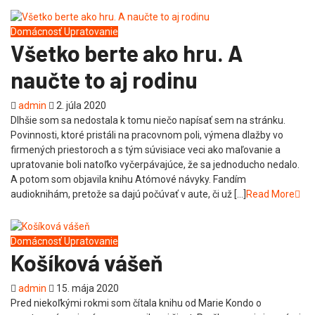
Domácnosť
Upratovanie
Všetko berte ako hru. A
naučte to aj rodinu
admin
2. júla 2020
Dlhšie som sa nedostala k tomu niečo napísať sem na stránku.
Povinnosti, ktoré pristáli na pracovnom poli, výmena dlažby vo
firmených priestoroch a s tým súvisiace veci ako maľovanie a
upratovanie boli natoľko vyčerpávajúce, že sa jednoducho nedalo.
A potom som objavila knihu Atómové návyky. Fandím
audioknihám, pretože sa dajú počúvať v aute, či už […]
Read More
Domácnosť
Upratovanie
Košíková vášeň
admin
15. mája 2020
Pred niekoľkými rokmi som čítala knihu od Marie Kondo o