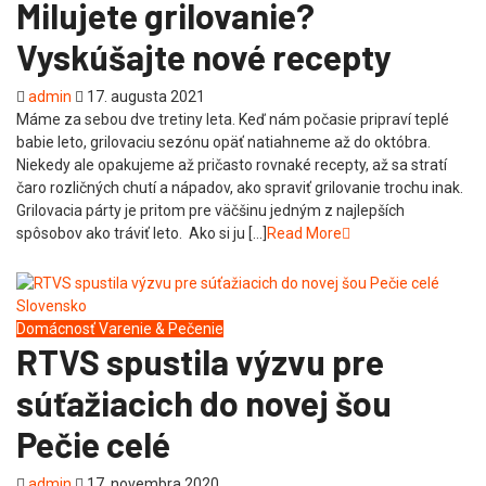
Milujete grilovanie?
Vyskúšajte nové recepty
admin
17. augusta 2021
Máme za sebou dve tretiny leta. Keď nám počasie pripraví teplé
babie leto, grilovaciu sezónu opäť natiahneme až do októbra.
Niekedy ale opakujeme až pričasto rovnaké recepty, až sa stratí
čaro rozličných chutí a nápadov, ako spraviť grilovanie trochu inak.
Grilovacia párty je pritom pre väčšinu jedným z najlepších
spôsobov ako tráviť leto. Ako si ju […]
Read More
Domácnosť
Varenie & Pečenie
RTVS spustila výzvu pre
súťažiacich do novej šou
Pečie celé
admin
17. novembra 2020