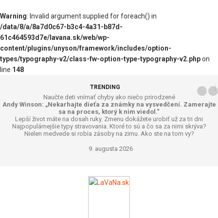
Warning
: Invalid argument supplied for foreach() in
/data/8/a/8a7d0c67-b3c4-4a31-b87d-
61c464593d7e/lavana.sk/web/wp-
content/plugins/unyson/framework/includes/option-
types/typography-v2/class-fw-option-type-typography-v2.php
on
line
148
TRENDING
Naučte deti vnímať chyby ako niečo prirodzené
Andy Winson: „Nekarhajte dieťa za známky na vysvedčení. Zamerajte
sa na proces, ktorý k nim viedol.“
Lepší život máte na dosah ruky. Zmenu dokážete urobiť už za tri dni
Najpopulárnejšie typy stravovania. Ktoré to sú a čo sa za nimi skrýva?
Nielen medvede si robia zásoby na zimu. Ako ste na tom vy?
9. augusta 2026